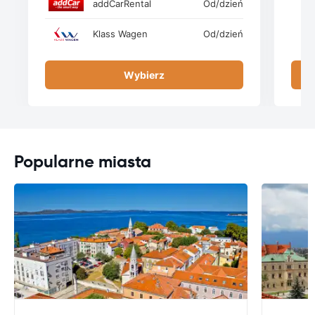
addCarRental
Od
/dzień
Klass Wagen
Od
/dzień
Wybierz
Popularne miasta