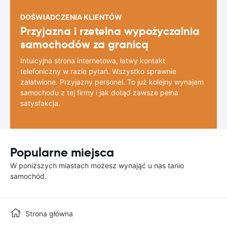
DOŚWIADCZENIA KLIENTÓW
Przyjazna i rzetelna wypożyczalnia
samochodów za granicą
Intuicyjna strona internetowa, łatwy kontakt
telefoniczny w razie pytań. Wszystko sprawnie
załatwione. Przyjazny personel. To już kolejny wynajem
samochodu z tej firmy i jak dotąd zawsze pełna
satysfakcja.
Popularne miejsca
W poniższych miastach możesz wynająć u nas tanio
samochód.
Strona główna