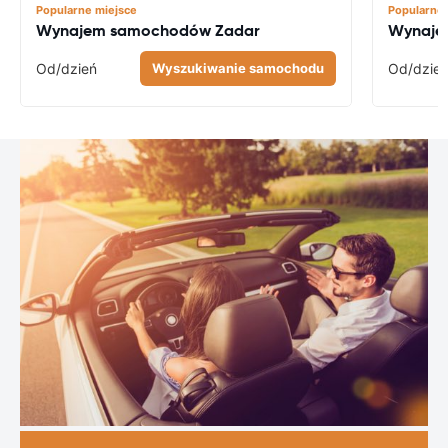
Popularne miejsce
Popularne 
Wynajem samochodów Zadar
Wynaje
Od
/dzień
Wyszukiwanie samochodu
Od
/dzie