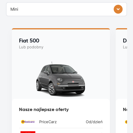
Mini
Fiat 500
Dac
Lub podobny
Lub 
Nasze najlepsze oferty
Nasz
PriceCarz
Od
/dzień