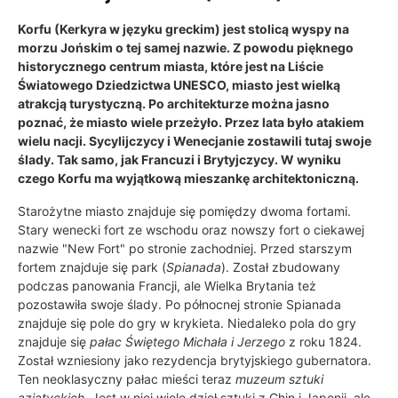
Korfu (Kerkyra w języku greckim) jest stolicą wyspy na
morzu Jońskim o tej samej nazwie. Z powodu pięknego
historycznego centrum miasta, które jest na Liście
Światowego Dziedzictwa UNESCO, miasto jest wielką
atrakcją turystyczną. Po architekturze można jasno
poznać, że miasto wiele przeżyło. Przez lata było atakiem
wielu nacji. Sycylijczycy i Wenecjanie zostawili tutaj swoje
ślady. Tak samo, jak Francuzi i Brytyjczycy. W wyniku
czego Korfu ma wyjątkową mieszankę architektoniczną.
Starożytne miasto znajduje się pomiędzy dwoma fortami.
Stary wenecki fort ze wschodu oraz nowszy fort o ciekawej
nazwie "New Fort" po stronie zachodniej. Przed starszym
fortem znajduje się park (
Spianada
). Został zbudowany
podczas panowania Francji, ale Wielka Brytania też
pozostawiła swoje ślady. Po północnej stronie Spianada
znajduje się pole do gry w krykieta. Niedaleko pola do gry
znajduje się
pałac Świętego Michała i Jerzego
z roku 1824.
Został wzniesiony jako rezydencja brytyjskiego gubernatora.
Ten neoklasyczny pałac mieści teraz
muzeum sztuki
azjatyckich
. Jest w niej wiele dzieł sztuki z Chin i Japonii, ale