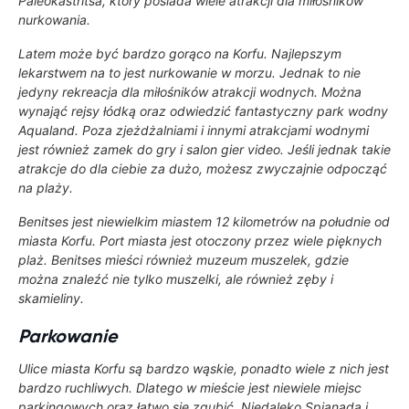
Paleokastritsa
, który posiada wiele atrakcji dla miłośników
nurkowania.
Latem może być bardzo gorąco na Korfu. Najlepszym
lekarstwem na to jest nurkowanie w morzu. Jednak to nie
jedyny rekreacja dla miłośników atrakcji wodnych. Można
wynająć rejsy łódką oraz odwiedzić fantastyczny park wodny
Aqualand
. Poza zjeżdżalniami i innymi atrakcjami wodnymi
jest również zamek do gry i salon gier video. Jeśli jednak takie
atrakcje do dla ciebie za dużo, możesz zwyczajnie odpocząć
na plaży.
Benitses
jest niewielkim miastem 12 kilometrów na południe od
miasta Korfu. Port miasta jest otoczony przez wiele pięknych
plaż. Benitses mieści również
muzeum muszelek
, gdzie
można znaleźć nie tylko muszelki, ale również zęby i
skamieliny.
Parkowanie
Ulice miasta Korfu są bardzo wąskie, ponadto wiele z nich jest
bardzo ruchliwych. Dlatego w mieście jest niewiele miejsc
parkingowych oraz łatwo się zgubić. Niedaleko Spianada i