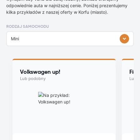
odpowiednie auta w najniższej cenie. Poniżej prezentujemy
kilka przykładów z naszej oferty w Korfu (miasto).
RODZAJ SAMOCHODU
Mini
Volkswagen up!
Fia
Lub podobny
Lub 