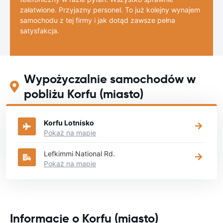
załatwione. Przyjazny personel. To już kolejny wynajem
samochodu z tej firmy i jak dotąd zawsze pełna
satysfakcja.
Wypożyczalnie samochodów w
pobliżu Korfu (miasto)
Korfu Lotnisko
Pokaż na mapie
Lefkimmi National Rd.
Pokaż na mapie
Informacje o Korfu (miasto)