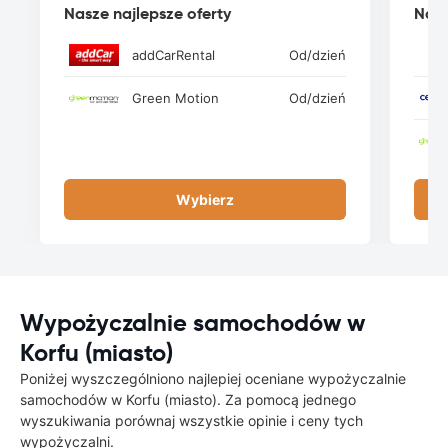
Nasze najlepsze oferty
Nasz
addCarRental
Od
/dzień
Green Motion
Od
/dzień
Wybierz
Wypożyczalnie samochodów w
Korfu (miasto)
Poniżej wyszczególniono najlepiej oceniane wypożyczalnie
samochodów w Korfu (miasto). Za pomocą jednego
wyszukiwania porównaj wszystkie opinie i ceny tych
wypożyczalni.