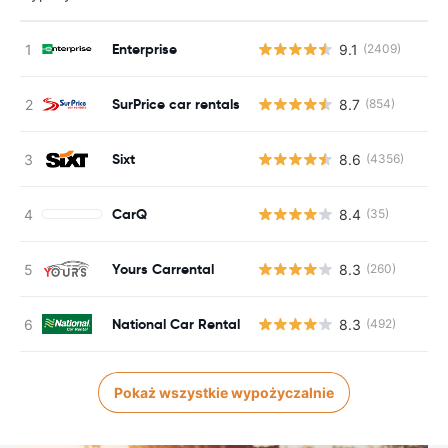
Enterprise
9.1
(2409)
SurPrice car rentals
8.7
(854)
Sixt
8.6
(4356)
CarQ
8.4
(35)
Yours Carrental
8.3
(260)
National Car Rental
8.3
(492)
Pokaż wszystkie wypożyczalnie