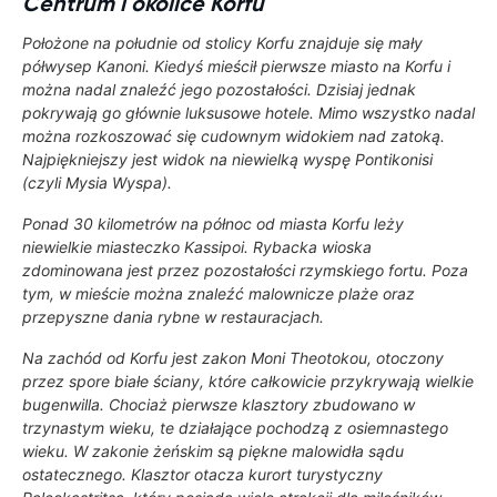
Centrum i okolice Korfu
Położone na południe od stolicy Korfu znajduje się mały
półwysep
Kanoni
. Kiedyś mieścił pierwsze miasto na Korfu i
można nadal znaleźć jego pozostałości. Dzisiaj jednak
pokrywają go głównie luksusowe hotele. Mimo wszystko nadal
można rozkoszować się cudownym widokiem nad zatoką.
Najpiękniejszy jest widok na niewielką wyspę
Pontikonisi
(czyli Mysia Wyspa).
Ponad 30 kilometrów na północ od miasta Korfu leży
niewielkie miasteczko
Kassipoi
. Rybacka wioska
zdominowana jest przez pozostałości rzymskiego fortu. Poza
tym, w mieście można znaleźć malownicze plaże oraz
przepyszne dania rybne w restauracjach.
Na zachód od Korfu jest zakon
Moni Theotokou
, otoczony
przez spore białe ściany, które całkowicie przykrywają wielkie
bugenwilla. Chociaż pierwsze klasztory zbudowano w
trzynastym wieku, te działające pochodzą z osiemnastego
wieku. W zakonie żeńskim są piękne malowidła sądu
ostatecznego. Klasztor otacza kurort turystyczny