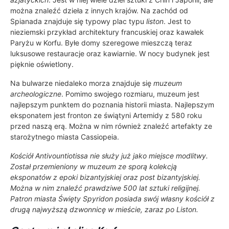
można znaleźć dzieła z innych krajów. Na zachód od
Spianada znajduje się typowy plac typu
liston
. Jest to
nieziemski przykład architektury francuskiej oraz kawałek
Paryżu w Korfu. Byłe domy szeregowe mieszczą teraz
luksusowe restauracje oraz kawiarnie. W nocy budynek jest
pięknie oświetlony.
Na bulwarze niedaleko morza znajduje się
muzeum
archeologiczne
. Pomimo swojego rozmiaru, muzeum jest
najlepszym punktem do poznania historii miasta. Najlepszym
eksponatem jest fronton ze świątyni Artemidy z 580 roku
przed naszą erą. Można w nim również znaleźć artefakty ze
starożytnego miasta Cassiopeia.
Kościół Antivountiotissa
nie służy już jako miejsce modlitwy.
Został przemieniony w muzeum ze sporą kolekcją
eksponatów z epoki bizantyjskiej oraz post bizantyjskiej.
Można w nim znaleźć prawdziwe 500 lat sztuki religijnej.
Patron miasta
Święty Spyridon
posiada swój własny kościół z
drugą najwyższą dzwonnicę w mieście, zaraz po Liston.