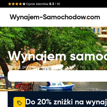
8.3
Opnie klientów
/ 10
Wynajem-Samochodow
.
com
Wynajem samo
Szukaj, porównaj i rezerwuj!
Do 20% zniżki na wyna