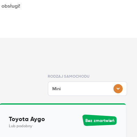
 obsługi!
RODZAJ SAMOCHODU
Mini
Toyota Aygo
Bez zmartwień
Lub podobny