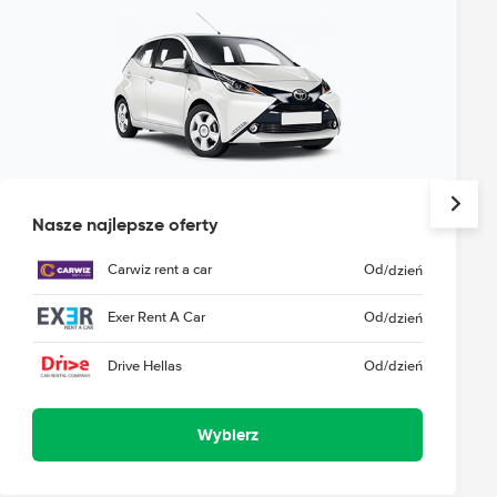
Nasze najlepsze oferty
Carwiz rent a car
Od
/dzień
Exer Rent A Car
Od
/dzień
Drive Hellas
Od
/dzień
Wybierz