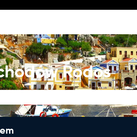
chodów Rodos
jem