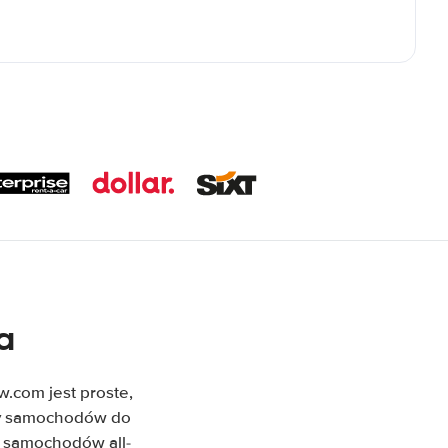
a
com jest proste,
rty samochodów do
m samochodów all-