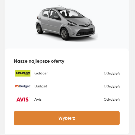
Nasze najlepsze oferty
Goldcar
Od
/dzień
Budget
Od
/dzień
Avis
Od
/dzień
Wybierz