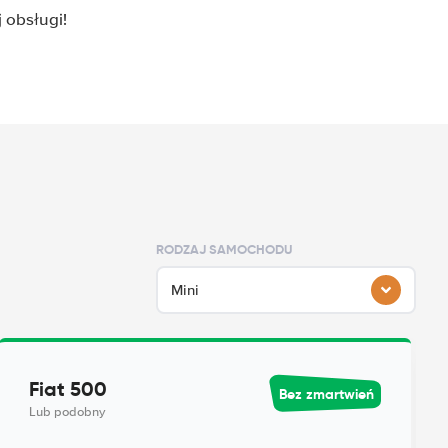
 obsługi!
RODZAJ SAMOCHODU
Mini
Fiat 500
Bez zmartwień
Lub podobny