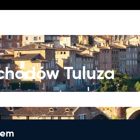
hodów Tuluza
jem