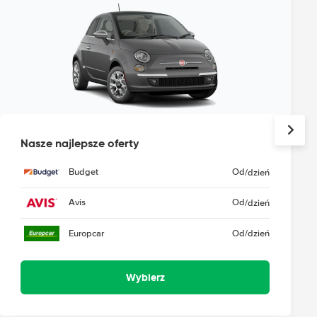
Nasze najlepsze oferty
Budget
Od
/dzień
Avis
Od
/dzień
Europcar
Od
/dzień
Wybierz