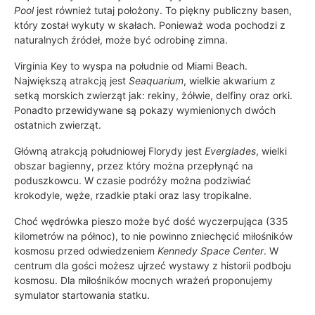
Pool
jest również tutaj położony. To piękny publiczny basen,
który został wykuty w skałach. Ponieważ woda pochodzi z
naturalnych źródeł, może być odrobinę zimna.
Virginia Key to wyspa na południe od Miami Beach.
Największą atrakcją jest
Seaquarium
, wielkie akwarium z
setką morskich zwierząt jak: rekiny, żółwie, delfiny oraz orki.
Ponadto przewidywane są pokazy wymienionych dwóch
ostatnich zwierząt.
Główną atrakcją południowej Florydy jest
Everglades
, wielki
obszar bagienny, przez który można przepłynąć na
poduszkowcu. W czasie podróży można podziwiać
krokodyle, węże, rzadkie ptaki oraz lasy tropikalne.
Choć wędrówka pieszo może być dość wyczerpująca (335
kilometrów na północ), to nie powinno zniechęcić miłośników
kosmosu przed odwiedzeniem
Kennedy Space Center
. W
centrum dla gości możesz ujrzeć wystawy z historii podboju
kosmosu. Dla miłośników mocnych wrażeń proponujemy
symulator startowania statku.