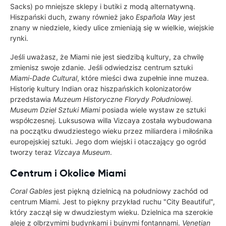
Sacks) po mniejsze sklepy i butiki z modą alternatywną.
Hiszpański duch, zwany również jako
Española Way
jest
znany w niedziele, kiedy ulice zmieniają się w wielkie, wiejskie
rynki.
Jeśli uważasz, że Miami nie jest siedzibą kultury, za chwilę
zmienisz swoje zdanie. Jeśli odwiedzisz centrum sztuki
Miami-Dade Cultural
, które mieści dwa zupełnie inne muzea.
Historię kultury Indian oraz hiszpańskich kolonizatorów
przedstawia
Muzeum Historyczne Florydy Południowej
.
Museum Dzieł Sztuki Miami
posiada wiele wystaw ze sztuki
współczesnej. Luksusowa willa Vizcaya została wybudowana
na początku dwudziestego wieku przez miliardera i miłośnika
europejskiej sztuki. Jego dom wiejski i otaczający go ogród
tworzy teraz
Vizcaya Museum
.
Centrum i Okolice Miami
Coral Gables
jest piękną dzielnicą na południowy zachód od
centrum Miami. Jest to piękny przykład ruchu "City Beautiful",
który zaczął się w dwudziestym wieku. Dzielnica ma szerokie
aleje z olbrzymimi budynkami i bujnymi fontannami.
Venetian