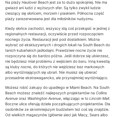
Na plaży
Haulover Beach
jest za to dużo spokojniej. Nie ma
gwiazd ani ludzi z wyższych sfer. Są tylko zwykli ludzie
cieszący się słońcem, morzem i piaskiem. Północna część
plaży zarezerwowana jest dla miłośników nudyzmu.
Kiedy słońce zachodzi, wszyscy idą coś przekąsić w jednej z
regionalnych restauracji, oczywiście przed rozpoczęciem
nocnego życia. Restauracji jest pod dostatkiem. Można
wybrać od ekskluzywnych i drogich lokali na South Beach do
tanich kubańskich jadłodajni. Prawdziwe nocne życie nie
rozpoczyna się do bardzo późna. Jeśli dobrze się ubierzesz,
nie będziesz miał problemu z wejściem do baru. Inną kwestią
są kluby nocne, do których nie wejdziesz bez markowych
albo wyróżniających się ubrań. Nie musisz się ubierać
przesadnie ekstrawagancko, ale przynajmniej wyróżniająco.
Możesz robić zakupy do upadłego w Miami Beach. Na South
Beach możesz znaleźć najlepszych projektantów na
Collins
Avenue
oraz
Washington Avenue
, włączając w to
Lincoln Mall
.
Boczne ulice oferują dzieła początkujących projektantów. Dla
osobników ze skromniejszym budżetem też coś się znajdzie.
Od wielkich magazynów (głównie sieci jak Macy, Sears albo