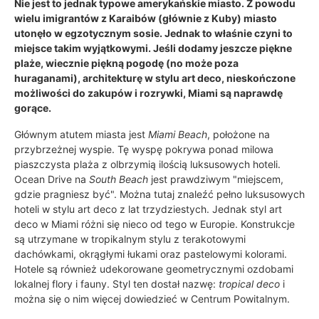
Nie jest to jednak typowe amerykańskie miasto. Z powodu
wielu imigrantów z Karaibów (głównie z Kuby) miasto
utonęło w egzotycznym sosie. Jednak to właśnie czyni to
miejsce takim wyjątkowymi. Jeśli dodamy jeszcze piękne
plaże, wiecznie piękną pogodę (no może poza
huraganami), architekturę w stylu art deco, nieskończone
możliwości do zakupów i rozrywki, Miami są naprawdę
gorące.
Głównym atutem miasta jest
Miami Beach
, położone na
przybrzeżnej wyspie. Tę wyspę pokrywa ponad milowa
piaszczysta plaża z olbrzymią ilością luksusowych hoteli.
Ocean Drive na
South Beach
jest prawdziwym "miejscem,
gdzie pragniesz być". Można tutaj znaleźć pełno luksusowych
hoteli w stylu art deco z lat trzydziestych. Jednak styl art
deco w Miami różni się nieco od tego w Europie. Konstrukcje
są utrzymane w tropikalnym stylu z terakotowymi
dachówkami, okrągłymi łukami oraz pastelowymi kolorami.
Hotele są również udekorowane geometrycznymi ozdobami
lokalnej flory i fauny. Styl ten dostał nazwę:
tropical deco
i
można się o nim więcej dowiedzieć w Centrum Powitalnym.