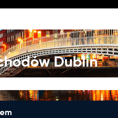
hodów Dublin
jem