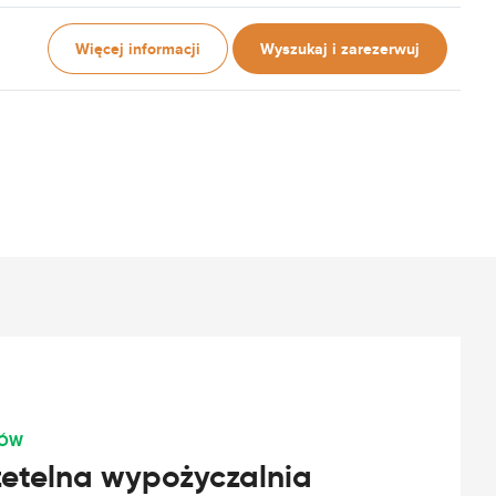
Więcej informacji
Wyszukaj i zarezerwuj
TÓW
rzetelna wypożyczalnia