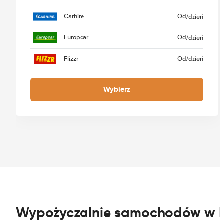
Carhire
Od
/dzień
Europcar
Od
/dzień
Flizzr
Od
/dzień
Wybierz
Wypożyczalnie samochodów w 