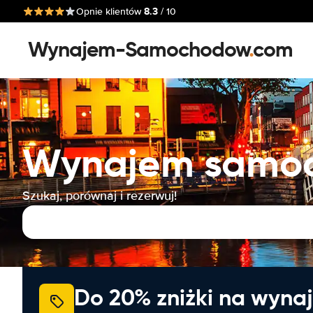
8.3
Opnie klientów
/ 10
Wynajem-Samochodow
.
com
Wynajem samoc
Szukaj, porównaj i rezerwuj!
Do 20% zniżki na wyna