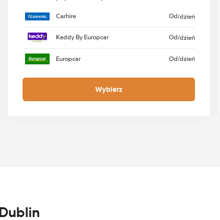
Carhire
Od
/dzień
Keddy By Europcar
Od
/dzień
Europcar
Od
/dzień
Wybierz
Dublin