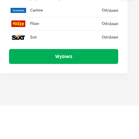
Carhire
Od
/dzień
Flizzr
Od
/dzień
Sixt
Od
/dzień
Wybierz