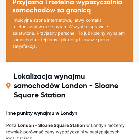
Przyjazna i rzetelna wypożyczalnia
samochodów za granicą
Intuicyjna strona internetowa, łatwy kontakt
telefoniczny w razie pytań. Wszystko sprawnie
załatwione. Przyjazny personel. To już kolejny wynajem
samochodu z tej firmy i jak dotąd zawsze pełna
satysfakcja.
Lokalizacja wynajmu
samochodów London - Sloane
Square Station
Inne punkty wynajmu w Londyn
Poza
London - Sloane Square Station
w Londyn możemy
również porównać ceny wypożyczalni w następujących
lokalizacjach: