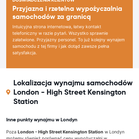
Przyjazna i rzetelna wypożyczalnia
samochodów za granicą
Intuicyjna strona internetowa, łatwy kontakt
telefoniczny w razie pytań. Wszystko sprawnie
załatwione. Przyjazny personel. To już kolejny wynajem
samochodu z tej firmy i jak dotąd zawsze pełna
satysfakcja.
Lokalizacja wynajmu samochodów
London - High Street Kensington
Station
Inne punkty wynajmu w Londyn
Poza
London - High Street Kensington Station
w Londyn
możemy również porównać ceny wypożyczalni w