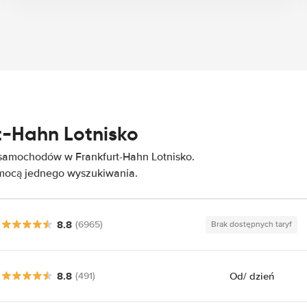
t-Hahn Lotnisko
 samochodów w Frankfurt-Hahn Lotnisko.
omocą jednego wyszukiwania.
8.8
(6965)
Brak dostępnych taryf
8.8
Od
/ dzień
(491)