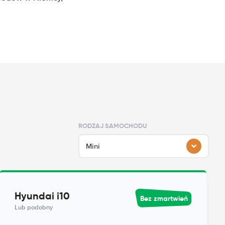
o
RODZAJ SAMOCHODU
Mini
Hyundai i10
Bez zmartwień
Lub podobny