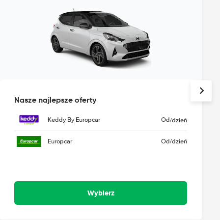
Nasze najlepsze oferty
Keddy By Europcar
Od
/dzień
Europcar
Od
/dzień
Wybierz