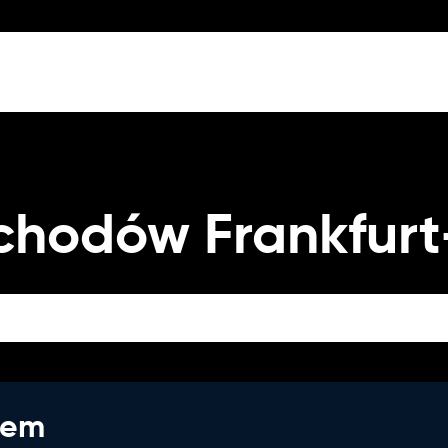
odów Frankfurt-
jem