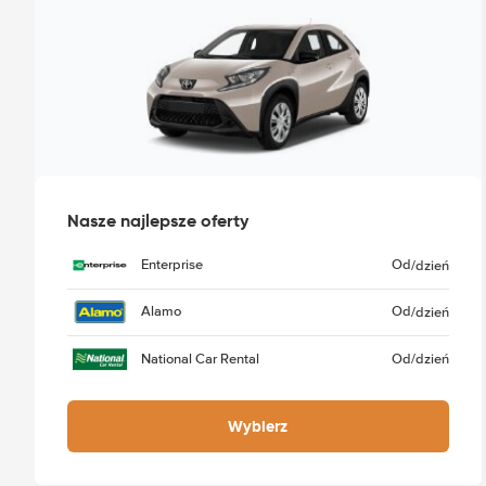
Nasze najlepsze oferty
Enterprise
Od
/dzień
Alamo
Od
/dzień
National Car Rental
Od
/dzień
Wybierz