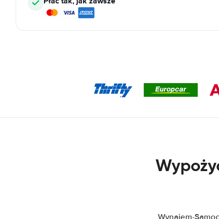
Płać tak, jak zawsze
Wypożyc
Wynajem-Samoch