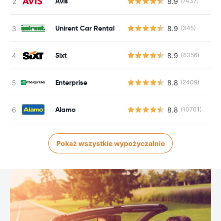
Avis
8.9
(7437)
Unirent Car Rental
8.9
(345)
Sixt
8.9
(4356)
Enterprise
8.8
(2409)
Alamo
8.8
(10701)
Pokaż wszystkie wypożyczalnie