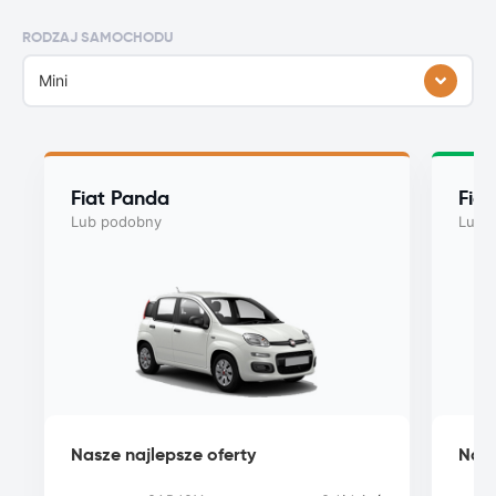
RODZAJ SAMOCHODU
Mini
Fiat Panda
Fia
Lub podobny
Lub 
Nasze najlepsze oferty
Nasz