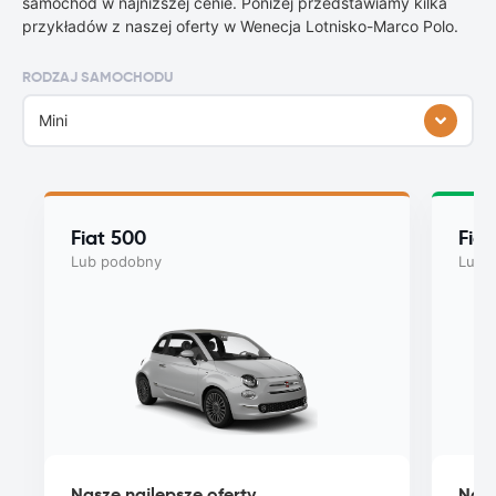
samochód w najniższej cenie. Poniżej przedstawiamy kilka
przykładów z naszej oferty w Wenecja Lotnisko-Marco Polo.
RODZAJ SAMOCHODU
Mini
Fiat 500
Fiat
Lub podobny
Lub 
Nasze najlepsze oferty
Nasz