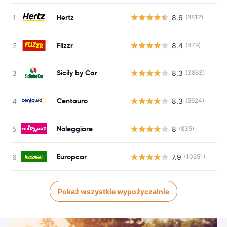
Hertz
8.6
(8812)
Flizzr
8.4
(479)
Sicily by Car
8.3
(3863)
Centauro
8.3
(5624)
Noleggiare
8
(835)
Europcar
7.9
(10251)
Pokaż wszystkie wypożyczalnie