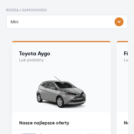
RODZAJ SAMOCHODU
Mini
Toyota Aygo
Fiat
Lub podobny
Lub 
Nasze najlepsze oferty
Nasz