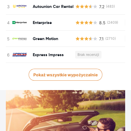
Autounion Car Rental
7.2
(483)
Enterprise
8.5
(2409)
Br
Green Motion
7.1
(2710)
Br
Express Impress
Brak recenzji
Pokaż wszystkie wypożyczalnie