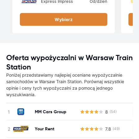
Express Impress
Od
/dzień
Wybierz
Oferta wypożyczalni w Warsaw Train
Station
Poniżej przedstawiamy najlepiej oceniane wypożyczalnie
samochodów w Warsaw Train Station. Porównaj wszystkie
opinie i ceny tych wypożyczalni za pomocą jednego
wyszukiwania.
MM Cars Group
8
(54)
Br
Your Rent
7.8
(49)
Br