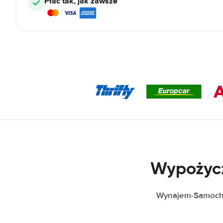
Płać tak, jak zawsze
Wypożycz
Wynajem-Samocho