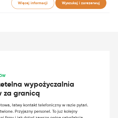
Więcej informacji
Wyszukaj i zarezerwuj
TÓW
rzetelna wypożyczalnia
za granicą
etowa, łatwy kontakt telefoniczny w razie pytań.
wione. Przyjazny personel. To już kolejny
 firmy i jak dotąd zawsze pełna satysfakcja.