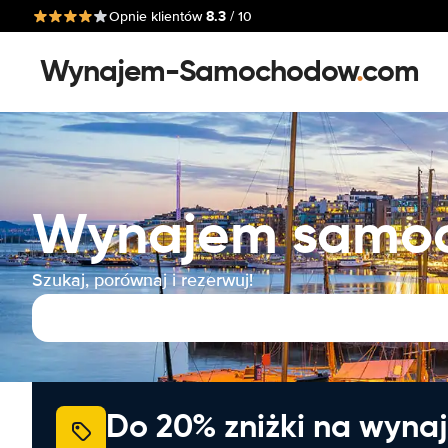
8.3
Opnie klientów
/ 10
Wynajem-Samochodow
.
com
Wynajem samoch
Szukaj, porównaj i rezerwuj!
Do 20% zniżki na wyna