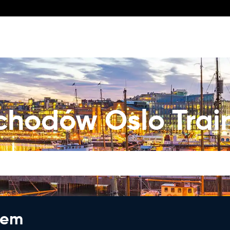
odów Oslo Train
jem