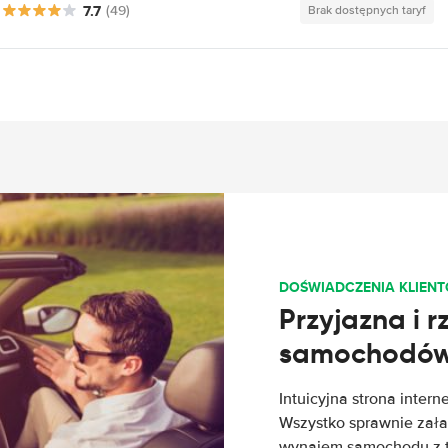
7.7
(49)
Brak dostępnych taryf
DOŚWIADCZENIA KLIEN
Przyjazna i 
samochodów 
Intuicyjna strona intern
Wszystko sprawnie załat
wynajem samochodu z tej