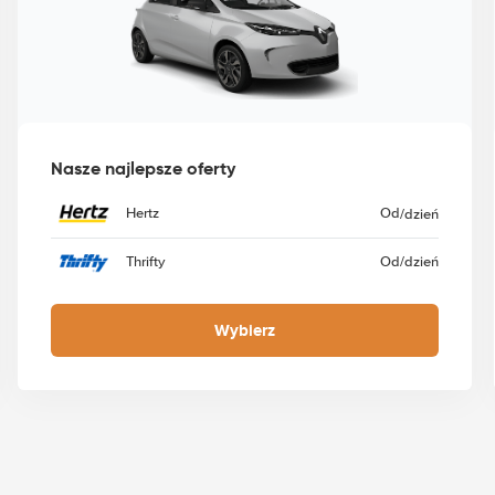
Nasze najlepsze oferty
Hertz
Od
/dzień
Thrifty
Od
/dzień
Wybierz