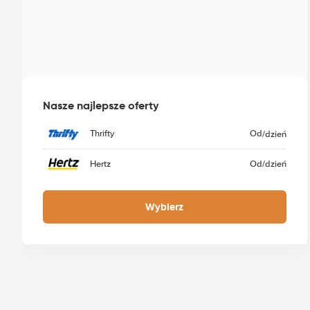
Nasze najlepsze oferty
Thrifty
Od
/dzień
Hertz
Od
/dzień
Wybierz