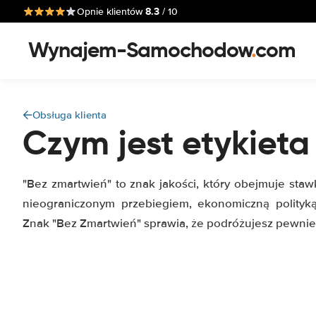
8.3
Opnie klientów
/ 10
Wynajem-Samochodow
.
com
Obsługa klienta
Czym jest etykiet
"Bez zmartwień" to znak jakości, który obejmuje stawk
nieograniczonym przebiegiem, ekonomiczną polity
Znak "Bez Zmartwień" sprawia, że podróżujesz pewnie 