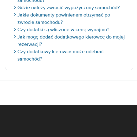
samochodu?
Gdzie należy zwrócić wypożyczony samochód?
Jakie dokumenty powinienem otrzymać po
zwrocie samochodu?
Czy dodatki są wliczone w cenę wynajmu?
Jak mogę dodać dodatkowego kierowcę do mojej
rezerwacji?
Czy dodatkowy kierowca może odebrać
samochód?